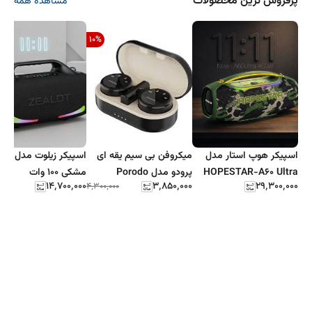
پرفروش ترین محصولات
مشاهده همه
10
%
اسپیکر هوپ استار مدل
میکروفن بی سیم یقه ای
اسپیکر زیلوت مد
HOPESTAR-A60 Ultra
پرودو مدل Porodo
مشکی 100 وات
۱۴٬۷۰۰٬۰۰۰
۳٬۸۵۰٬۰۰۰
۲۹٬۳۰۰٬۰۰۰
۴٬۳۰۰٬۰۰۰
ظرفیت ۴۵۰ وات
Lavalier Microphones