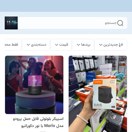
جستجو
جدیدترین
برندها
قیمت
دسته‌بندی
فقط محصولا
اسپیکر بلوتوثی قابل حمل پرودو
مدل Marlo با نور دکوراتیو