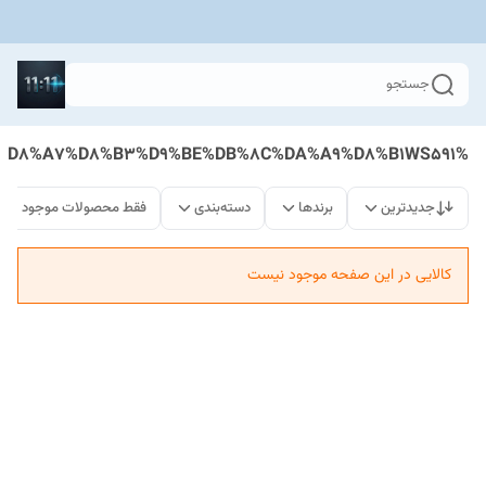
جستجو
%D8%A7%D8%B3%D9%BE%DB%8C%DA%A9%D8%B1WS591
جدیدترین
برندها
دسته‌بندی
فقط محصولات موجود
کالایی در این صفحه موجود نیست